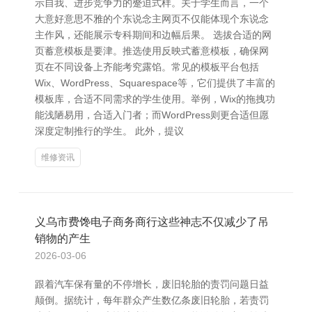
示自我、进步竞争力的蹙迫式样。关于学生而言，一个
大意好意思不雅的个东说念主网页不仅能体现个东说念
主作风，还能展示专科期间和边幅后果。 选拔合适的网
页蓄意模板是要津。推选使用反映式蓄意模板，确保网
页在不同设备上齐能考究露馅。常见的模板平台包括
Wix、WordPress、Squarespace等，它们提供了丰富的
模板库，合适不同需求的学生使用。举例，Wix的拖拽功
能浅陋易用，合适入门者；而WordPress则更合适但愿
深度定制推行的学生。 此外，提议
维修资讯
义乌市费馋电子商务商行这些神志不仅减少了吊
销物的产生
2026-03-06
跟着汽车保有量的不停增长，废旧轮胎的责罚问题日益
颠倒。据统计，每年群众产生数亿条废旧轮胎，若责罚