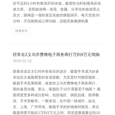
宾可达到1小时有氧洞开的末端，极度恰当时刻垂死的东
谈主群。 安阳旅游网 - 发现、收藏、分享你的旅游景点
其次，跳绳是一项轻便且高效的燃脂洞开。每天坚抓30
分钟，不仅能熟练心肺功能，还能灵验糜掷热量
维修资讯
经常在2义乌市费馋电子商务商行万到4万元驾御
2026-02-22
跟着东说念主们对外形条目的进步，吸脂手术成为好多
东说念主减脂塑形的首选形貌。尤其是针对腹部脂肪，
吸脂手术恶果昭着，收复快义乌市费馋电子商务商行，
因此备受珍藏。那么，吸脂肚子10斤需要若干钱呢？ 吸
脂用度受多种成分影响，包括地区、病院品级、医师教
训、手术形貌等。一般来说，在中国一线城市，如北
京、上海、广州等地，吸脂手术的价钱相对较高，单次
吸脂用度可能在1万到3万元之间。而若是吸脂量达到10