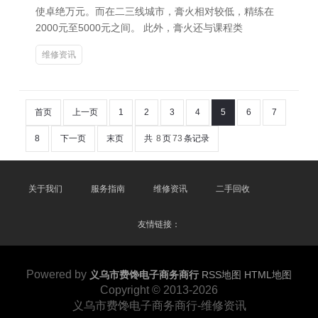
使卓绝万元。而在二三线城市，膏火相对较低，精练在
2000元至5000元之间。 此外，膏火还与课程类
维修资讯
首页
上一页
1
2
3
4
5
6
7
8
下一页
末页
共
8
页
73
条记录
关于我们
服务指南
维修资讯
二手回收
友情链接：
Powered by
义乌市费馋电子商务商行
RSS地图
HTML地图
Copyright
© 2013-2026
义乌市费馋电子商务商行-维修资讯