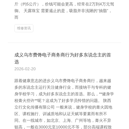
斤（约5公斤），价钱可能会更高，经常在2万到4万元驾
御。 天露珠宝 需要遏止的是，吸脂并非浅陋的“抽脂”，
而
维修资讯
成义乌市费馋电子商务商行为好多东说念主的首
选
2026-02-20
跟着健康意志的进步义乌市费馋电子商务商行，越来越
多的东说念主运行关注健身行业，而接纳干与专科的健
身学校学习，成为好多东说念主的首选。那么，**健身学
校膏火些许**呢？这成为了好多学员怜惜的问题。 陕西
立行文化传播有限公司 一般来说，健身学校的膏火因地
区、课程施行、训诫质地和认证天赋等要素而有所不
同。在一线城市，如北京、上海、广州等地，膏火不异
较高，一般在3000元至10000元不等，部分高端课程致