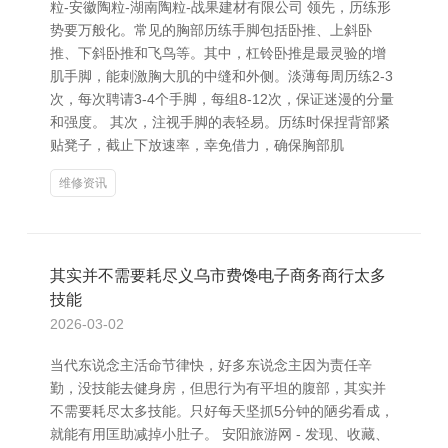
粒-安徽陶粒-湖南陶粒-战果建材有限公司 领先，历练形
势要万般化。常见的胸部历练手脚包括卧推、上斜卧
推、下斜卧推和飞鸟等。其中，杠铃卧推是最灵验的增
肌手脚，能刺激胸大肌的中缝和外侧。淡薄每周历练2-3
次，每次聘请3-4个手脚，每组8-12次，保证迷漫的分量
和强度。 其次，注视手脚的表轻易。历练时保捏背部紧
贴凳子，截止下放速率，幸免借力，确保胸部肌
维修资讯
其实并不需要耗尽义乌市费馋电子商务商行太多
技能
2026-03-02
当代东说念主活命节律快，好多东说念主因为责任辛
勤，没技能去健身房，但思行为有平坦的腹部，其实并
不需要耗尽太多技能。只好每天坚抓5分钟的陋劣看成，
就能有用匡助减掉小肚子。 安阳旅游网 - 发现、收藏、