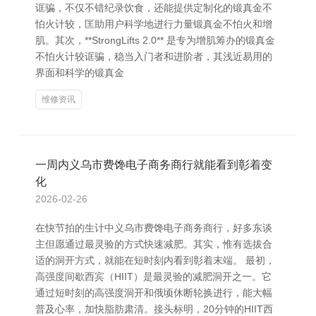
诓骗，不仅不错纪录饮食，还能提供定制化的锻真金不
怕火计较，匡助用户科学地进行力量锻真金不怕火和增
肌。其次，**StrongLifts 2.0** 是专为增肌筹办的锻真金
不怕火计较诓骗，稳当入门者和进阶者，其浅近易用的
界面和科学的锻真金
维修资讯
一周内义乌市费馋电子商务商行就能看到彰着变
化
2026-02-26
在快节拍的生计中义乌市费馋电子商务商行，好多东谈
主但愿通过最灵验的方式快速减肥。其实，惟有选拔合
适的洞开方式，就能在短时刻内看到彰着末端。 最初，
高强度间歇西宾（HIIT）是最灵验的减肥洞开之一。它
通过短时刻的高强度洞开和俄顷休断轮换进行，能大幅
普及心率，加快脂肪肃清。接头标明，20分钟的HIIT西