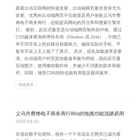
跟着出动互联网的快速发展，出动端网页蓄意变得尤为
首要。优秀的出动端网页不仅能普及用户体验义乌市费
馋电子商务商行，还能提高网站的升沉率和搜索引擎排
行。 最初，反应式蓄意是出动端网页制作的中枢。通过
CSS媒体查询和弹性布局（Flexbox 或 Grid），不错已
毕不同开采上的自稳当袒露效力。确保实际在手机、平
板等开采上王人能了了展示。 其次，优化加载速率是要
津。出动端用户对页面加载速率极为明锐，因此应尽量
压缩图片、使用懒加载时候，并减少不消要的剧本和插
件。同期，领受CDN加快也能有用普及窥伺速率。
维修资讯
义乌市费馋电子商务商行Wix的拖拽功能浅陋易用
2026-03-10
在现在数字化期间，领有一个个东说念主网页已成为展