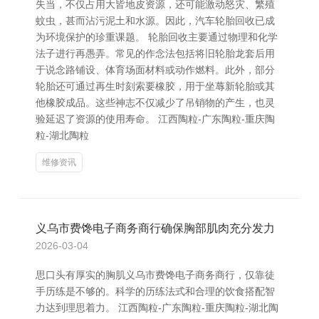
失当，不仅占用大皆地皮资源，还可能激动怒灾、繁殖
蚊虫，甚而沾污泥土和水源。因此，汽车轮胎回收已成
为环境保护的珍重课题。 轮胎回收主要通过物理和化学
法子进行再愚弄。常见的作念法包括将旧轮胎龙套后用
于说念路铺设、体育场面材料或动作燃料。此外，部分
轮胎还可通过再生时刻索要橡胶，用于坐蓐新轮胎或其
他橡胶成品。这些神志不仅减少了吊销物的产生，也灵
验延迟了资源的使用寿命。 江西陶粒-广东陶粒-重庆陶
粒-湖北陶粒
维修资讯
义乌市费馋电子商务商行确保胸部肌肉充分发力
2026-03-04
思口头有厚实的胸肌义乌市费馋电子商务商行，仅靠徒
手历练是不够的。科学的历练法式和合理的饮食搭配智
力达到理思着力。 江西陶粒-广东陶粒-重庆陶粒-湖北陶