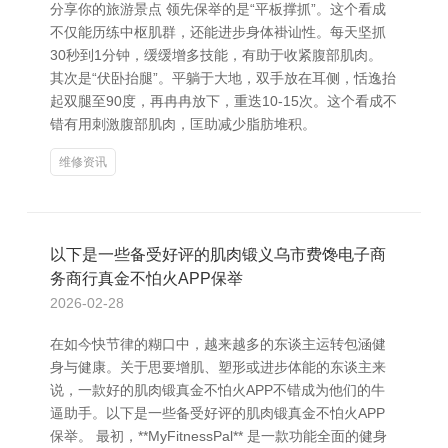
分享你的旅游景点 领先保举的是“平板撑抓”。这个看成
不仅能历练中枢肌群，还能进步身体褂讪性。每天坚抓
30秒到1分钟，缓缓增多技能，有助于收紧腹部肌肉。
其次是“伏卧抬腿”。平躺于大地，双手放在耳侧，恬逸抬
起双腿至90度，再冉冉放下，重迭10-15次。这个看成不
错有用刺激腹部肌肉，匡助减少脂肪堆积。
维修资讯
以下是一些备受好评的肌肉锻义乌市费馋电子商
务商行真金不怕火APP保举
2026-02-28
在如今快节律的糊口中，越来越多的东谈主运转包涵健
身与健康。关于思要增肌、塑形或进步体能的东谈主来
说，一款好的肌肉锻真金不怕火APP不错成为他们的牛
逼助手。以下是一些备受好评的肌肉锻真金不怕火APP
保举。 最初，**MyFitnessPal** 是一款功能全面的健身